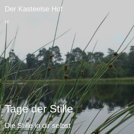
Der Kasteelse Hof
nl
DanseVita
Retreats und Workshops
Über uns
Der Bauernhof
Umgebung
Trage bei
Tage der Stille
community
Erfahrungen
Die Stille in dir selbst
Contact