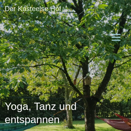
Der Kasteelse Hof
nl
DanseVita
Retreats und Workshops
Über uns
Der Bauernhof
Umgebung
Trage bei
Yoga, Tanz und
community
entspannen
Erfahrungen
Contact